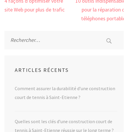
Navigation
4 façons d’optimiser votre
10 outils indispensables
de
site Web pour plus de trafic
pour la réparation de
l’article
téléphones portables
Rechercher :
ARTICLES RÉCENTS
Comment assurer la durabilité d’une construction
court de tennis à Saint-Etienne ?
Quelles sont les clés d’une construction court de
tennis à Saint-Etienne réussie sur le long terme ?