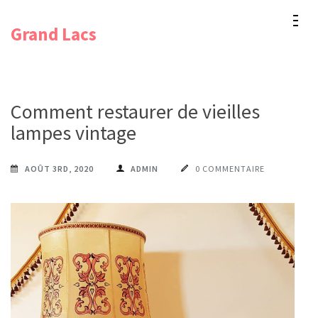
Aller
Grand Lacs
au
contenu
(Pressez
Entrée)
Comment restaurer de vieilles
lampes vintage
AOÛT 3RD, 2020
ADMIN
0 COMMENTAIRE