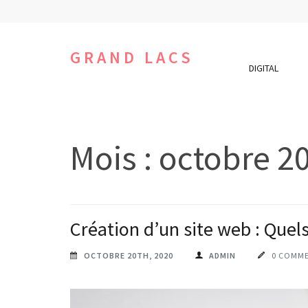
Aller
au
contenu
GRAND LACS
DIGITAL
(Pressez
Entrée)
Mois :
octobre 2
Création d’un site web : Quels
OCTOBRE 20TH, 2020
ADMIN
0 COMME