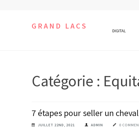
Aller
au
contenu
GRAND LACS
DIGITAL
(Pressez
Entrée)
Catégorie :
Equit
7 étapes pour seller un cheval
JUILLET 22ND, 2021
ADMIN
0 COMMEN