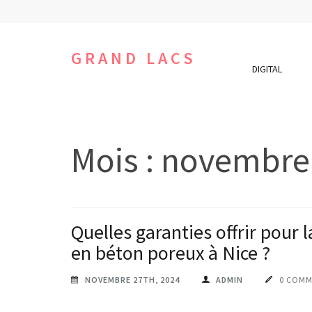
Aller
au
contenu
GRAND LACS
DIGITAL
(Pressez
Entrée)
Mois :
novembre
Quelles garanties offrir pour 
en béton poreux à Nice ?
NOVEMBRE 27TH, 2024
ADMIN
0 COMM