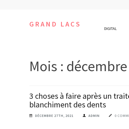
Aller
au
contenu
GRAND LACS
DIGITAL
(Pressez
Entrée)
Mois :
décembre
3 choses à faire après un tra
blanchiment des dents
DÉCEMBRE 27TH, 2021
ADMIN
0 COMM