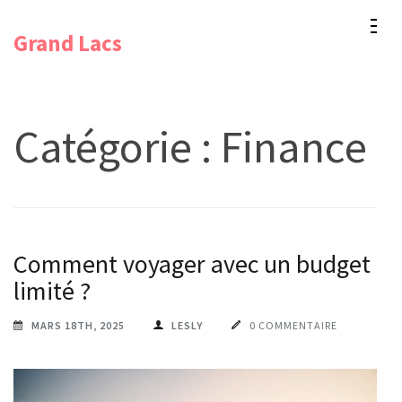
Aller
Grand Lacs
au
contenu
(Pressez
Entrée)
Catégorie :
Finance
Comment voyager avec un budget
limité ?
MARS 18TH, 2025
LESLY
0 COMMENTAIRE