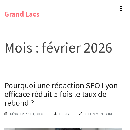
Aller
Grand Lacs
au
contenu
(Pressez
Entrée)
Mois :
février 2026
Pourquoi une rédaction SEO Lyon
efficace réduit 5 fois le taux de
rebond ?
FÉVRIER 27TH, 2026
LESLY
0 COMMENTAIRE