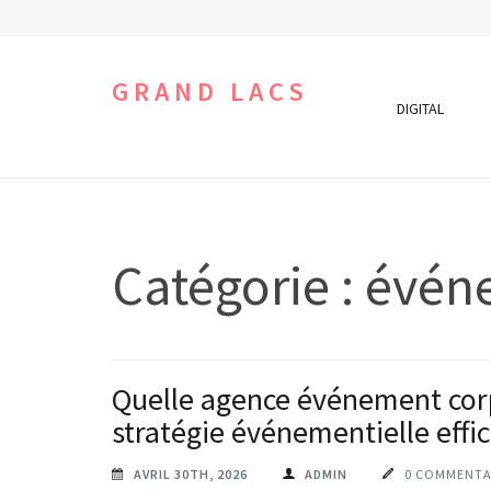
Aller
au
contenu
GRAND LACS
DIGITAL
(Pressez
Entrée)
Catégorie :
évén
Quelle agence événement corp
stratégie événementielle effic
AVRIL 30TH, 2026
ADMIN
0 COMMENTA