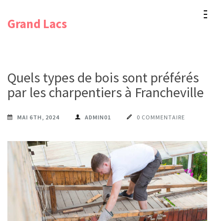
Aller
Grand Lacs
au
contenu
(Pressez
Entrée)
Quels types de bois sont préférés
par les charpentiers à Francheville ?
MAI 6TH, 2024
ADMIN01
0 COMMENTAIRE