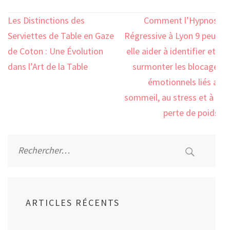
Navigation
Les Distinctions des
Comment l’Hypnose
de
Serviettes de Table en Gaze
Régressive à Lyon 9 peut-
l’article
de Coton : Une Évolution
elle aider à identifier et à
dans l’Art de la Table
surmonter les blocages
émotionnels liés au
sommeil, au stress et à la
perte de poids?
Rechercher :
ARTICLES RÉCENTS