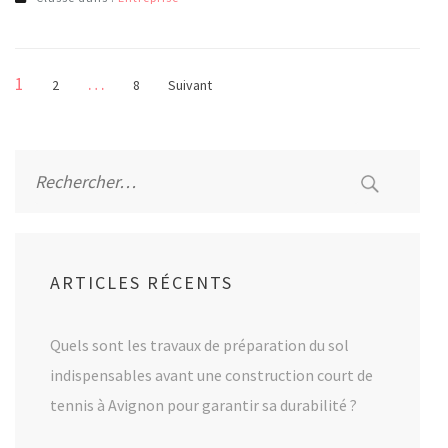
Pagination
Page
1
…
Page
Page
2
8
Suivant
des
publications
Rechercher :
ARTICLES RÉCENTS
Quels sont les travaux de préparation du sol
indispensables avant une construction court de
tennis à Avignon pour garantir sa durabilité ?