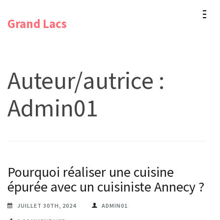
Aller
Grand Lacs
au
contenu
(Pressez
Entrée)
Auteur/autrice :
Admin01
Pourquoi réaliser une cuisine
épurée avec un cuisiniste Annecy ?
JUILLET 30TH, 2024
ADMIN01