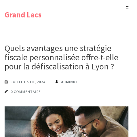
Aller
Grand Lacs
au
contenu
(Pressez
Entrée)
Quels avantages une stratégie
fiscale personnalisée offre-t-elle
pour la défiscalisation à Lyon ?
JUILLET 5TH, 2024
ADMIN01
0 COMMENTAIRE