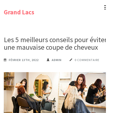
Aller
Grand Lacs
au
contenu
(Pressez
Entrée)
Les 5 meilleurs conseils pour éviter
une mauvaise coupe de cheveux
FÉVRIER 13TH, 2022
ADMIN
0 COMMENTAIRE