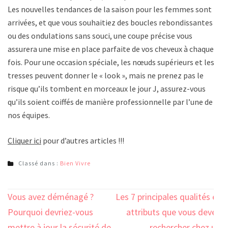
Les nouvelles tendances de la saison pour les femmes sont
arrivées, et que vous souhaitiez des boucles rebondissantes
ou des ondulations sans souci, une coupe précise vous
assurera une mise en place parfaite de vos cheveux à chaque
fois. Pour une occasion spéciale, les nœuds supérieurs et les
tresses peuvent donner le « look », mais ne prenez pas le
risque qu’ils tombent en morceaux le jour J, assurez-vous
qu’ils soient coiffés de manière professionnelle par l’une de
nos équipes.
Cliquer ici
pour d’autres articles !!!
Classé dans :
Bien Vivre
Navigation
Vous avez déménagé ?
Les 7 principales qualités et
de
Pourquoi devriez-vous
attributs que vous devez
mettre à jour la sécurité de
rechercher chez un