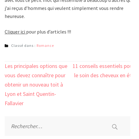
avec vous ce petit mot qui ressemble à beaucoup d’autres que
j’ai reçus d’hommes qui veulent simplement vous rendre
heureuse.
Cliquer ici
pour plus d’articles !!!
Classé dans :
Romance
Navigation
Les principales options que
11 conseils essentiels pour
de
vous devez connaître pour
le soin des cheveux en été
l’article
obtenir un nouveau toit à
Lyon et Saint Quentin-
Fallavier
Rechercher :