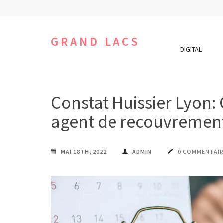
Aller
au
contenu
GRAND LACS
DIGITAL
(Pressez
Entrée)
Constat Huissier Lyon:
agent de recouvrement
MAI 18TH, 2022
ADMIN
0 COMMENTAIR