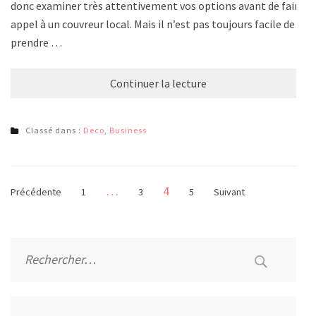
donc examiner très attentivement vos options avant de faire
appel à un couvreur local. Mais il n’est pas toujours facile de
prendre …
Continuer la lecture
Classé dans :
Deco
,
Business
Pagination
Page
…
4
Page
Page
Page
Précédente
1
3
5
Suivant
des
publications
Rechercher :