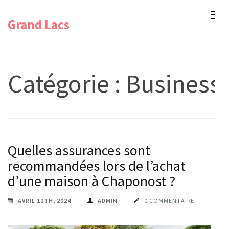
Aller
Grand Lacs
au
contenu
(Pressez
Entrée)
Catégorie :
Business
Quelles assurances sont
recommandées lors de l’achat
d’une maison à Chaponost ?
AVRIL 12TH, 2024
ADMIN
0 COMMENTAIRE