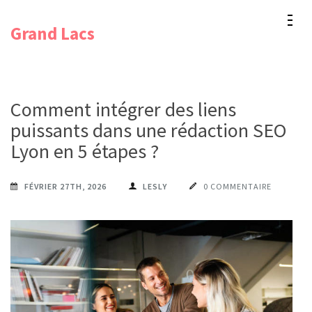
Aller
Grand Lacs
au
contenu
(Pressez
Entrée)
Comment intégrer des liens
puissants dans une rédaction SEO
Lyon en 5 étapes ?
FÉVRIER 27TH, 2026
LESLY
0 COMMENTAIRE