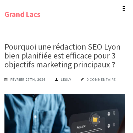
Aller
Grand Lacs
au
contenu
(Pressez
Entrée)
Pourquoi une rédaction SEO Lyon
bien planifiée est efficace pour 3
objectifs marketing principaux ?
FÉVRIER 27TH, 2026
LESLY
0 COMMENTAIRE