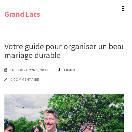
Aller
Grand Lacs
au
contenu
(Pressez
Entrée)
Votre guide pour organiser un beau
mariage durable
OCTOBRE 22ND, 2021
ADMIN
0 COMMENTAIRE