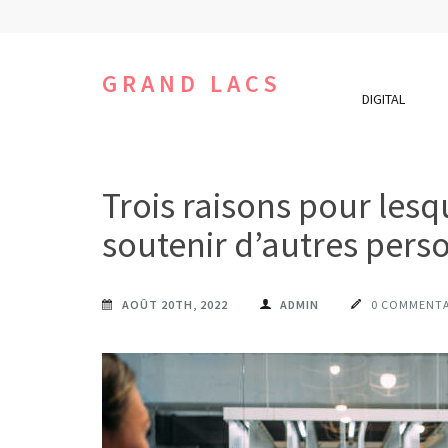
Aller
au
contenu
GRAND LACS
DIGITAL
(Pressez
Entrée)
Trois raisons pour lesq
soutenir d’autres pers
AOÛT 20TH, 2022
ADMIN
0 COMMENTA