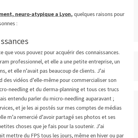
ent, neuro-atypique a Lyon
,
quelques raisons pour
sonnes :
issances
 ce que vous pouvez pour acquérir des connaissances.
gram professionnel, et elle a une petite entreprise, un
s, et elle n’avait pas beaucoup de clients. J’ai
rend des vidéos d’elle-même pour commercialiser son
micro-needling et du derma-planning et tous ces trucs
jamais entendu parler du micro-needling auparavant ;
services, et je les ai postés sur mes comptes de médias
t elle m’a remercié d’avoir partagé ses photos et ses
tites choses que je fais pour la soutenir. J’ai
allait mettre du FPS tous les jours, même en hiver ou par