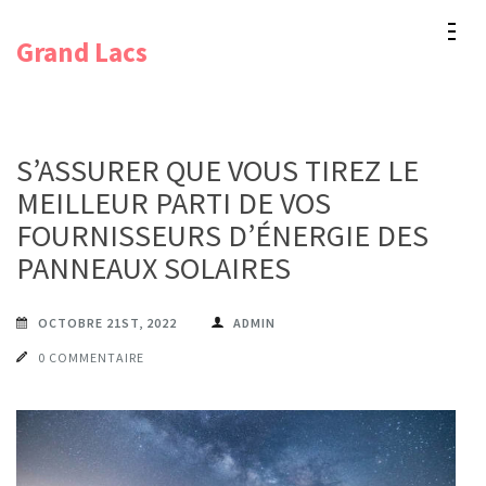
Aller
Grand Lacs
au
contenu
(Pressez
Entrée)
S’ASSURER QUE VOUS TIREZ LE
MEILLEUR PARTI DE VOS
FOURNISSEURS D’ÉNERGIE DES
PANNEAUX SOLAIRES
OCTOBRE 21ST, 2022
ADMIN
0 COMMENTAIRE