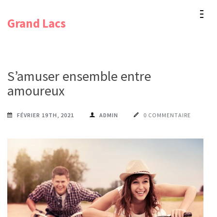
Aller
Grand Lacs
au
contenu
(Pressez
Entrée)
S’amuser ensemble entre
amoureux
FÉVRIER 19TH, 2021
ADMIN
0 COMMENTAIRE