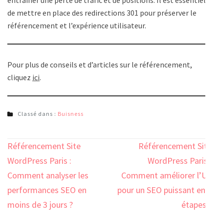
entraîner une perte de trafic et de positions. Il est essentiel
de mettre en place des redirections 301 pour préserver le
référencement et l’expérience utilisateur.
Pour plus de conseils et d’articles sur le référencement,
cliquez
ici
.
Classé dans :
Buisness
Navigation
Référencement Site
Référencement Site
de
WordPress Paris :
WordPress Paris :
l’article
Comment analyser les
Comment améliorer l’UX
performances SEO en
pour un SEO puissant en 5
moins de 3 jours ?
étapes ?