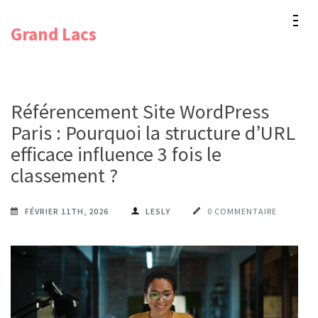
Aller
Grand Lacs
au
contenu
(Pressez
Entrée)
Référencement Site WordPress
Paris : Pourquoi la structure d’URL
efficace influence 3 fois le
classement ?
FÉVRIER 11TH, 2026
LESLY
0 COMMENTAIRE