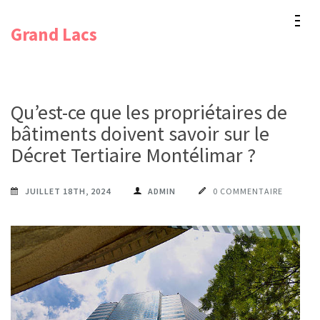
Aller
Grand Lacs
au
contenu
(Pressez
Entrée)
Qu’est-ce que les propriétaires de
bâtiments doivent savoir sur le
Décret Tertiaire Montélimar ?
JUILLET 18TH, 2024
ADMIN
0 COMMENTAIRE