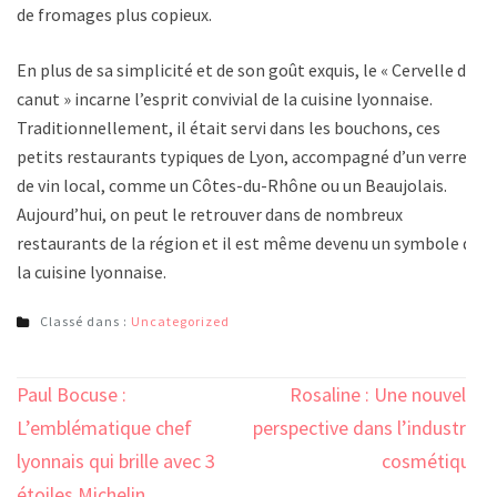
de fromages plus copieux.
En plus de sa simplicité et de son goût exquis, le « Cervelle de
canut » incarne l’esprit convivial de la cuisine lyonnaise.
Traditionnellement, il était servi dans les bouchons, ces
petits restaurants typiques de Lyon, accompagné d’un verre
de vin local, comme un Côtes-du-Rhône ou un Beaujolais.
Aujourd’hui, on peut le retrouver dans de nombreux
restaurants de la région et il est même devenu un symbole de
la cuisine lyonnaise.
Classé dans :
Uncategorized
Navigation
Paul Bocuse :
Rosaline : Une nouvelle
de
L’emblématique chef
perspective dans l’industrie
l’article
lyonnais qui brille avec 3
cosmétique
étoiles Michelin