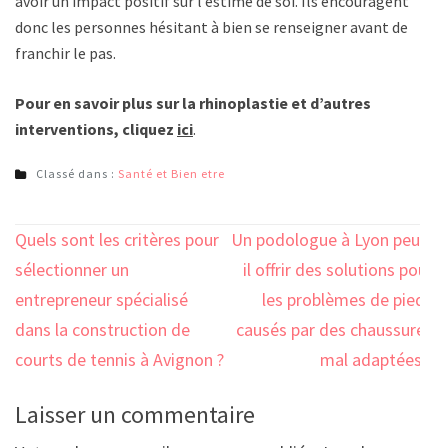
avoir un impact positif sur l’estime de soi. Ils encouragent
donc les personnes hésitant à bien se renseigner avant de
franchir le pas.
Pour en savoir plus sur la rhinoplastie et d’autres
interventions, cliquez
ici
.
Classé dans :
Santé et Bien etre
Navigation
Quels sont les critères pour
Un podologue à Lyon peut-
de
sélectionner un
il offrir des solutions pour
l’article
entrepreneur spécialisé
les problèmes de pieds
dans la construction de
causés par des chaussures
courts de tennis à Avignon ?
mal adaptées ?
Laisser un commentaire