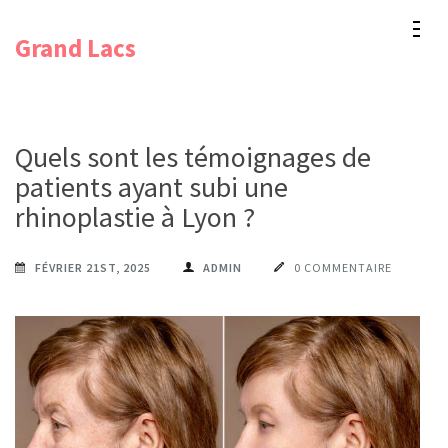
Aller
Grand Lacs
au
contenu
(Pressez
Entrée)
Quels sont les témoignages de
patients ayant subi une
rhinoplastie à Lyon ?
FÉVRIER 21ST, 2025
ADMIN
0 COMMENTAIRE