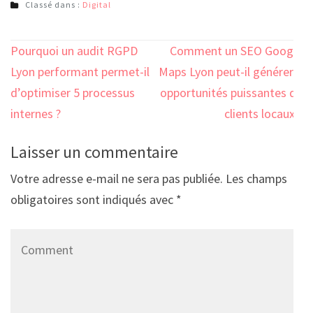
Classé dans :
Digital
Navigation
Pourquoi un audit RGPD
Comment un SEO Google
de
Lyon performant permet-il
Maps Lyon peut-il générer 3
l’article
d’optimiser 5 processus
opportunités puissantes de
internes ?
clients locaux ?
Laisser un commentaire
Votre adresse e-mail ne sera pas publiée.
Les champs
obligatoires sont indiqués avec
*
Comment