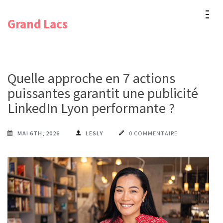
Aller
Grand Lacs
au
contenu
(Pressez
Entrée)
Quelle approche en 7 actions
puissantes garantit une publicité
LinkedIn Lyon performante ?
MAI 6TH, 2026
LESLY
0 COMMENTAIRE