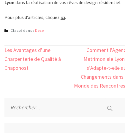
Lyon
dans la réalisation de vos rêves de design résidentiel.
Pour plus d’articles, cliquez
ici
.
Classé dans :
Deco
Navigation
Les Avantages d’une
Comment l’Agence
de
Charpenterie de Qualité à
Matrimoniale Lyon 5
l’article
Chaponost
s’Adapte-t-elle aux
Changements dans le
Monde des Rencontres ?
Rechercher :