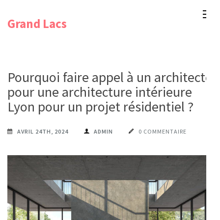
Aller
Grand Lacs
au
contenu
(Pressez
Entrée)
Pourquoi faire appel à un architecte
pour une architecture intérieure
Lyon pour un projet résidentiel ?
AVRIL 24TH, 2024
ADMIN
0 COMMENTAIRE