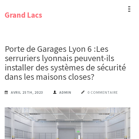
Aller
Grand Lacs
au
contenu
(Pressez
Entrée)
Porte de Garages Lyon 6 :Les
serruriers lyonnais peuvent-ils
installer des systèmes de sécurité
dans les maisons closes?
AVRIL 25TH, 2023
ADMIN
0 COMMENTAIRE