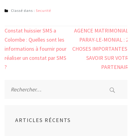
Classé dans :
Securité
Navigation
Constat huissier SMS a
AGENCE MATRIMONIALE
de
Colombe : Quelles sont les
PARAY-LE-MONIAL : 23
l’article
informations à fournir pour
CHOSES IMPORTANTES À
réaliser un constat par SMS
SAVOIR SUR VOTRE
?
PARTENAIRE
Rechercher :
ARTICLES RÉCENTS