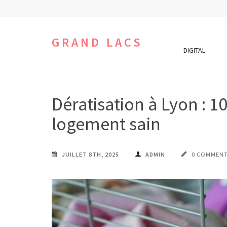
Aller
au
contenu
GRAND LACS
DIGITAL
(Pressez
Entrée)
Dératisation à Lyon : 1
logement sain
JUILLET 8TH, 2025
ADMIN
0 COMMENT