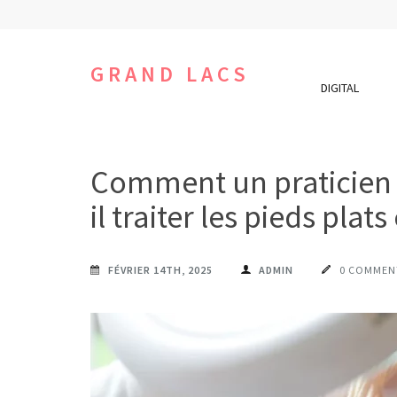
Aller
au
contenu
GRAND LACS
DIGITAL
(Pressez
Entrée)
Comment un praticien 
il traiter les pieds plat
FÉVRIER 14TH, 2025
ADMIN
0 COMMEN