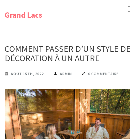
Aller
Grand Lacs
au
contenu
(Pressez
Entrée)
COMMENT PASSER D’UN STYLE DE
DÉCORATION À UN AUTRE
AOÛT 15TH, 2022
ADMIN
0 COMMENTAIRE