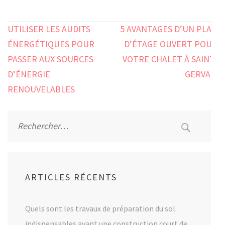
Navigation
UTILISER LES AUDITS
5 AVANTAGES D’UN PLAN
de
ÉNERGÉTIQUES POUR
D’ÉTAGE OUVERT POUR
l’article
PASSER AUX SOURCES
VOTRE CHALET À SAINT-
D’ÉNERGIE
GERVAIS
RENOUVELABLES
Rechercher :
ARTICLES RÉCENTS
Quels sont les travaux de préparation du sol
indispensables avant une construction court de