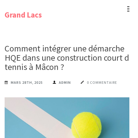
Aller
Grand Lacs
au
contenu
(Pressez
Entrée)
Comment intégrer une démarche
HQE dans une construction court de
tennis à Mâcon ?
MARS 28TH, 2025
ADMIN
0 COMMENTAIRE