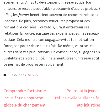
événements. Ainsi, tu développes un réseau solide. Par
ailleurs, ce réseau peut t’aider à découvrir d’autres projets. En
effet, les
jeunes
bénéficient souvent de recommandations
internes. De plus, certaines structures proposent des
formations croisées. Toutefois, il faut entretenir ses
relations. En outre, partage tes expériences sur les réseaux
sociaux. Cela montre ton
engagement
et ta motivation.
Donc, ose parler de ce que tu fais. De même, valorise les
autres dans tes publications. En conséquence, tu gagnes en
visibilité et en crédibilité. Finalement, créer un réseau actif
te permet de progresser rapidement.
Classé dans :
Service
Navigation
Comprendre l’activisme
Pourquoi la jeunesse
de
inclusif : une approche
refuse-t-elle le silence face
l’article
globale du changement
aux injustices ?