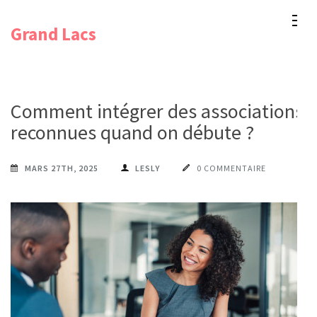
Aller
Grand Lacs
au
contenu
(Pressez
Entrée)
Comment intégrer des associations
reconnues quand on débute ?
MARS 27TH, 2025
LESLY
0 COMMENTAIRE