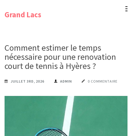
Aller
Grand Lacs
au
contenu
(Pressez
Entrée)
Comment estimer le temps
nécessaire pour une renovation
court de tennis à Hyères ?
JUILLET 3RD, 2026
ADMIN
0 COMMENTAIRE