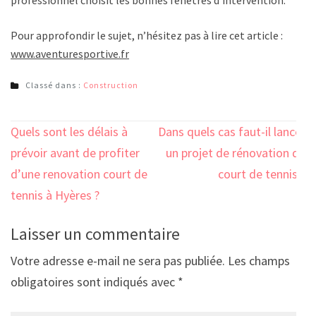
professionnel choisit les bonnes fenêtres d’intervention.
Pour approfondir le sujet, n’hésitez pas à lire cet article :
www.aventuresportive.fr
Classé dans :
Construction
Navigation
Quels sont les délais à
Dans quels cas faut-il lancer
de
prévoir avant de profiter
un projet de rénovation de
l’article
d’une renovation court de
court de tennis ?
tennis à Hyères ?
Laisser un commentaire
Votre adresse e-mail ne sera pas publiée.
Les champs
obligatoires sont indiqués avec
*