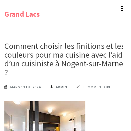
Aller
Grand Lacs
au
contenu
(Pressez
Entrée)
Comment choisir les finitions et les
couleurs pour ma cuisine avec l’aide
d’un cuisiniste à Nogent-sur-Marne
?
MARS 13TH, 2024
ADMIN
0 COMMENTAIRE