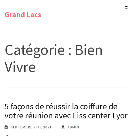
Aller
Grand Lacs
au
contenu
(Pressez
Entrée)
Catégorie :
Bien
Vivre
5 façons de réussir la coiffure de
votre réunion avec Liss center Lyon
SEPTEMBRE 9TH, 2021
ADMIN