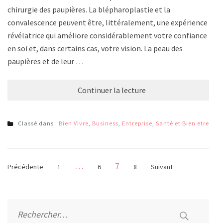
chirurgie des paupières. La blépharoplastie et la
convalescence peuvent être, littéralement, une expérience
révélatrice qui améliore considérablement votre confiance
en soi et, dans certains cas, votre vision. La peau des
paupières et de leur …
Continuer la lecture
Classé dans :
Bien Vivre
,
Business
,
Entreprise
,
Santé et Bien etre
Pagination
Page
…
7
Page
Page
Page
Précédente
1
6
8
Suivant
des
publications
Rechercher :