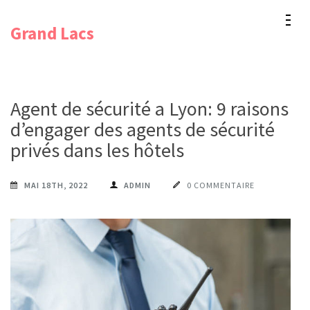
Aller
Grand Lacs
au
contenu
(Pressez
Entrée)
Agent de sécurité a Lyon: 9 raisons
d’engager des agents de sécurité
privés dans les hôtels
MAI 18TH, 2022
ADMIN
0 COMMENTAIRE