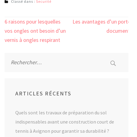
Classé dans :
Securité
Navigation
6 raisons pour lesquelles
Les avantages d’un porte-
de
vos ongles ont besoin d’un
documents
l’article
vernis à ongles respirant
Rechercher :
ARTICLES RÉCENTS
Quels sont les travaux de préparation du sol
indispensables avant une construction court de
tennis à Avignon pour garantir sa durabilité ?