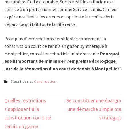
mesurable. Et il est durable. Surtout si l’installation est
confiée à un professionnel comme Service Tennis. Car leur
expérience limite les erreurs et optimise les coûts dès le
départ. Ce qui fait toute la différence.
Pour plus d’informations semblables concernant la
construction court de tennis en gazon synthétique à
Montpellier, consulter cet article inintéressant :
Pourquoi
est-il important de minimiser l’empreinte écologique
lors de la rénovation d’un court de tennis à Montpellier ?
Classé dans :
Construction
Navigation
Quelles restrictions
Se constituer une épargne :
de
s’appliquent à la
une démarche simple mais
l’article
construction court de
stratégique
tennis en gazon