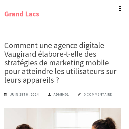
Aller
Grand Lacs
au
contenu
(Pressez
Entrée)
Comment une agence digitale
Vaugirard élabore-t-elle des
stratégies de marketing mobile
pour atteindre les utilisateurs sur
leurs appareils ?
JUIN 28TH, 2024
ADMIN01
0 COMMENTAIRE