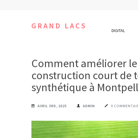
Aller
au
contenu
GRAND LACS
DIGITAL
(Pressez
Entrée)
Comment améliorer le 
construction court de 
synthétique à Montpell
AVRIL 3RD, 2025
ADMIN
0 COMMENTAI