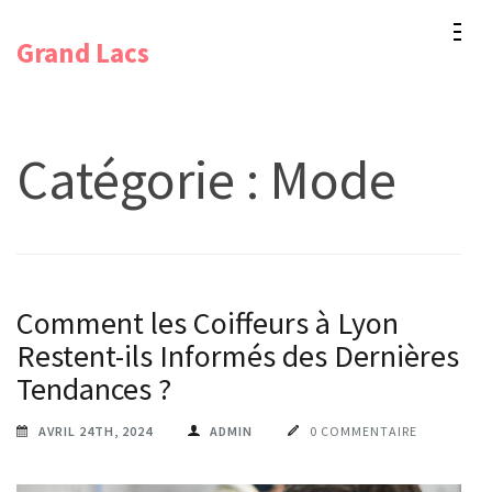
Aller
Grand Lacs
au
contenu
(Pressez
Entrée)
Catégorie :
Mode
Comment les Coiffeurs à Lyon
Restent-ils Informés des Dernières
Tendances ?
AVRIL 24TH, 2024
ADMIN
0 COMMENTAIRE