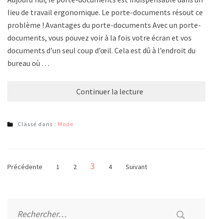
lieu de travail ergonomique. Le porte-documents résout ce
problème ! Avantages du porte-documents Avec un porte-
documents, vous pouvez voir à la fois votre écran et vos
documents d’un seul coup d’œil. Cela est dû à l’endroit du
bureau où …
Continuer la lecture
Classé dans :
Mode
Pagination
Page
3
Page
Page
Page
Précédente
1
2
4
Suivant
des
publications
Rechercher :