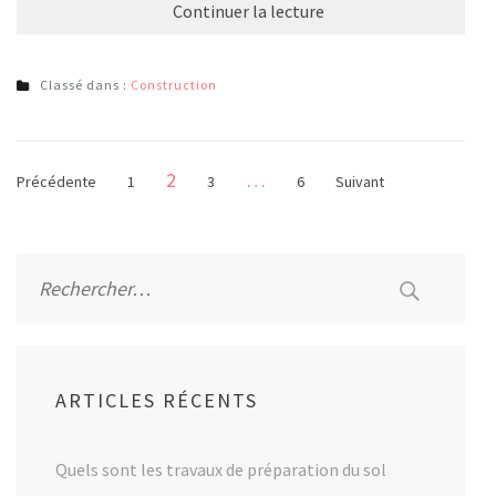
Continuer la lecture
Classé dans :
Construction
Pagination
Page
2
…
Page
Page
Page
Précédente
1
3
6
Suivant
des
publications
Rechercher :
ARTICLES RÉCENTS
Quels sont les travaux de préparation du sol