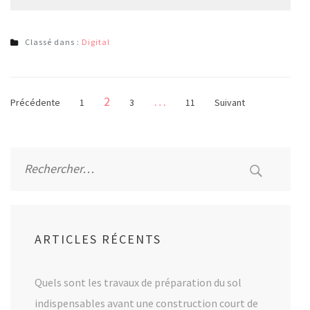
Classé dans :
Digital
Pagination
Page
2
…
Page
Page
Page
Précédente
1
3
11
Suivant
des
publications
Rechercher :
ARTICLES RÉCENTS
Quels sont les travaux de préparation du sol
indispensables avant une construction court de