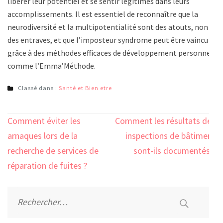
libérer leur potentiel et se sentir légitimes dans leurs
accomplissements. Il est essentiel de reconnaître que la
neurodiversité et la multipotentialité sont des atouts, non
des entraves, et que l’imposteur syndrome peut être vaincu
grâce à des méthodes efficaces de développement personnel
comme l’Emma’Méthode.
Classé dans :
Santé et Bien etre
Navigation
Comment éviter les
Comment les résultats des
de
arnaques lors de la
inspections de bâtiment
l’article
recherche de services de
sont-ils documentés ?
réparation de fuites ?
Rechercher :