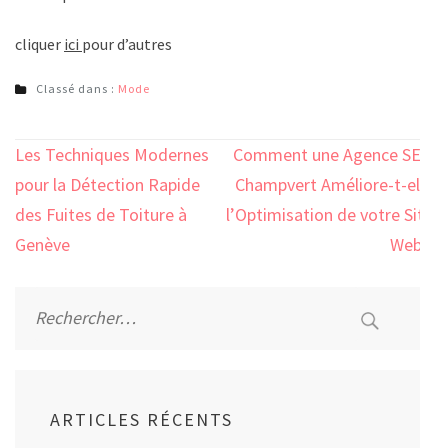
cliquer
ici
pour d’autres
Classé dans :
Mode
Navigation
Les Techniques Modernes
Comment une Agence SEO
de
pour la Détection Rapide
Champvert Améliore-t-elle
l’article
des Fuites de Toiture à
l’Optimisation de votre Site
Genève
Web ?
Rechercher :
ARTICLES RÉCENTS