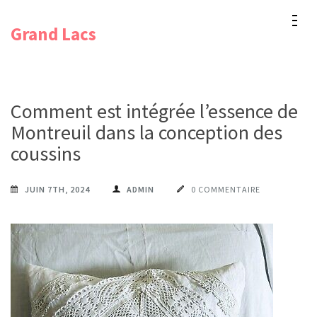
Aller
Grand Lacs
au
contenu
(Pressez
Entrée)
Comment est intégrée l’essence de
Montreuil dans la conception des
coussins
JUIN 7TH, 2024
ADMIN
0 COMMENTAIRE