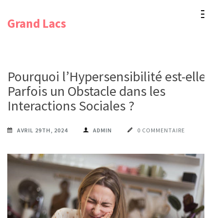
Aller
Grand Lacs
au
contenu
(Pressez
Entrée)
Pourquoi l’Hypersensibilité est-elle
Parfois un Obstacle dans les
Interactions Sociales ?
AVRIL 29TH, 2024
ADMIN
0 COMMENTAIRE